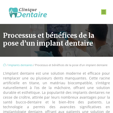
Processus et bénéfices de la
pose d’un implant dentaire
/
Implants dentaires
/ Processus et bénéfices de la pose d’un implant dentaire
L’implant dentaire est une solution moderne et efficace pour
remplacer une ou plusieurs dents manquantes. Cette racine
artificielle en titane, un matériau biocompatible, s’intègre
naturellement à l’os de la mâchoire, offrant une solution
durable et esthétique. La popularité des implants dentaires ne
cesse de croître, attirée par leurs nombreux avantages pour la
santé bucco-dentaire et le bien-être des patients. La
technologie a permis des avancées significatives en
implantologie dentaire, offrant aux patients une solution de