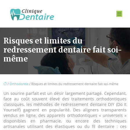
Risques et limites du
redressement dentaire fait soi-
même
/
Orthodontie
/ Risques et limites du redressement dentaire fait soi-même
Un sourire parfait est un désir largement partagé. Cependant,
face au coût souvent élevé des traitements orthodontiques
classiques, les méthodes de redressement dentaire DIY (Do It
Yourself) gagnent en popularité. Des aligners transparents
vendus en ligne, des appareils orthodontiques « universels »
disponibles en pharmacie, ou encore des techniques
artisanales utilisant des élastiques ou du fil dentaire : ces