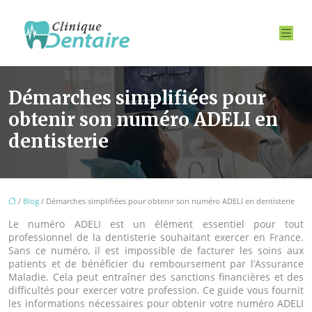
Démarches simplifiées pour
obtenir son numéro ADELI en
dentisterie
/
Blog
/ Démarches simplifiées pour obtenir son numéro ADELI en dentisterie
Le numéro ADELI est un élément essentiel pour tout
professionnel de la dentisterie souhaitant exercer en France.
Sans ce numéro, il est impossible de facturer les soins aux
patients et de bénéficier du remboursement par l’Assurance
Maladie. Cela peut entraîner des sanctions financières et des
difficultés pour exercer votre profession. Ce guide vous fournit
les informations nécessaires pour obtenir votre numéro ADELI