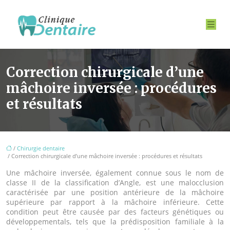
Correction chirurgicale d’une
mâchoire inversée : procédures
et résultats
/
Chirurgie dentaire
/ Correction chirurgicale d’une mâchoire inversée : procédures et résultats
Une mâchoire inversée, également connue sous le nom de
classe II de la classification d’Angle, est une malocclusion
caractérisée par une position antérieure de la mâchoire
supérieure par rapport à la mâchoire inférieure. Cette
condition peut être causée par des facteurs génétiques ou
développementals, tels que la prédisposition familiale à la