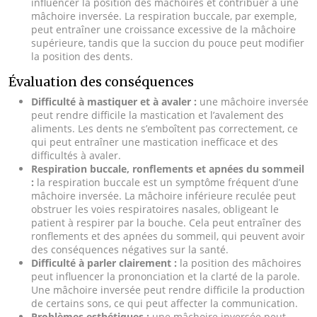
influencer la position des mâchoires et contribuer à une
mâchoire inversée. La respiration buccale, par exemple,
peut entraîner une croissance excessive de la mâchoire
supérieure, tandis que la succion du pouce peut modifier
la position des dents.
Évaluation des conséquences
Difficulté à mastiquer et à avaler :
une mâchoire inversée
peut rendre difficile la mastication et l’avalement des
aliments. Les dents ne s’emboîtent pas correctement, ce
qui peut entraîner une mastication inefficace et des
difficultés à avaler.
Respiration buccale, ronflements et apnées du sommeil
:
la respiration buccale est un symptôme fréquent d’une
mâchoire inversée. La mâchoire inférieure reculée peut
obstruer les voies respiratoires nasales, obligeant le
patient à respirer par la bouche. Cela peut entraîner des
ronflements et des apnées du sommeil, qui peuvent avoir
des conséquences négatives sur la santé.
Difficulté à parler clairement :
la position des mâchoires
peut influencer la prononciation et la clarté de la parole.
Une mâchoire inversée peut rendre difficile la production
de certains sons, ce qui peut affecter la communication.
Problèmes esthétiques :
une mâchoire inversée peut