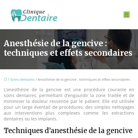
Anesthésie de la gencive :
techniques et effets secondaires
/
Soins dentaires
/ Anesthésie de la gencive : techniques et effets secondaires
L’anesthésie de la gencive est une procédure courante en
soins dentaires, permettant d’engourdir la zone traitée et de
minimiser la douleur ressentie par le patient. Elle est utilisée
pour un large éventail de procédures, des simples nettoyages
aux interventions plus complexes comme les extractions
dentaires ou les implants.
Techniques d’anesthésie de la gencive